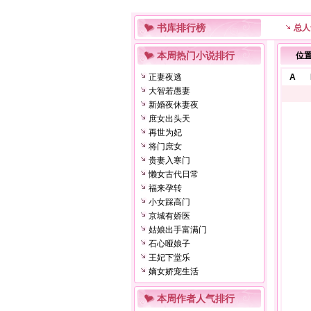
书库排行榜
总人
本周热门小说排行
位
正妻夜逃
A
大智若愚妻
新婚夜休妻夜
庶女出头天
再世为妃
将门庶女
贵妻入寒门
懒女古代日常
福来孕转
小女踩高门
京城有娇医
姑娘出手富满门
石心哑娘子
王妃下堂乐
嫡女娇宠生活
本周作者人气排行