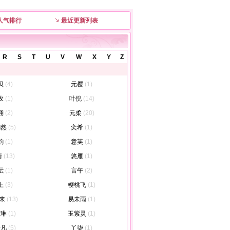
人气排行
最近更新列表
R
S
T
U
V
W
X
Y
Z
贝
(4)
元樱
(1)
玫
(1)
叶倪
(14)
翎
(2)
元柔
(20)
翩然
(5)
奕希
(1)
韵
(1)
意芙
(1)
情
(13)
悠雁
(1)
沄
(1)
言午
(2)
上
(3)
樱桃飞
(1)
来
(13)
易未雨
(1)
晴琳
(1)
玉紫灵
(1)
一凡
(5)
丫柒
(1)