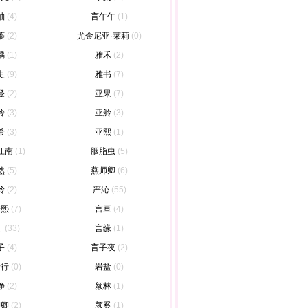
袖
(4)
言午午
(1)
蓁
(2)
尤金尼亚·莱莉
(0)
瑀
(1)
雅禾
(2)
史
(9)
雅书
(7)
登
(2)
亚果
(7)
伶
(3)
亚舲
(3)
希
(3)
亚熙
(1)
江南
(1)
胭脂虫
(5)
然
(5)
燕师卿
(6)
玲
(2)
严沁
(55)
澄熙
(7)
言亘
(4)
妍
(33)
言缘
(1)
子
(4)
言子夜
(2)
希行
(0)
岩盐
(0)
净
(2)
颜林
(1)
卿卿
(2)
颜奚
(1)