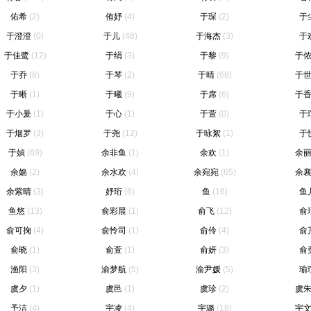
佑希
(2)
侑妤
(4)
于琛
(2)
于
于澄澄
(0)
于儿
(48)
于海杰
(3)
于
于佳鹭
(12)
于绢
(3)
于黎
(9)
于
于乔
(8)
于琴
(2)
于晴
(68)
于
于晰
(1)
于曦
(9)
于席
(6)
于
于小爰
(1)
于心
(1)
于萱
(0)
于
于烟罗
(3)
于尧
(12)
于咏絮
(1)
于
于媜
(69)
余非鱼
(1)
余欢
(1)
余
余嫱
(2)
余水欢
(4)
余宛宛
(65)
余
余紫晴
(3)
妤珩
(6)
鱼
(16)
鱼
鱼悠
(13)
俞彩晨
(1)
俞飞
(12)
俞
俞可掬
(4)
俞怜司
(1)
俞伶
(4)
俞
俞晓
(1)
俞萱
(1)
俞妍
(3)
俞
渔阳
(3)
渝梦航
(5)
渝尹媛
(5)
瑜
虞夕
(1)
虞邑
(1)
虞珍
(2)
虞
予洁
(4)
宇凌
(4)
宇璐
(18)
宇