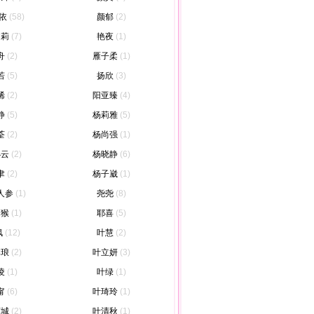
依
(58)
颜郁
(2)
文莉
(7)
艳夜
(1)
舟
(2)
雁子柔
(1)
若
(5)
扬欣
(3)
晞
(2)
阳亚臻
(4)
静
(5)
杨莉雅
(5)
荃
(2)
杨尚强
(1)
小云
(2)
杨晓静
(6)
聿
(2)
杨子崴
(1)
人参
(1)
尧尧
(8)
匙猴
(1)
耶喜
(5)
枫
(12)
叶慧
(2)
琳琅
(2)
叶立妍
(3)
凌
(1)
叶绿
(1)
甯
(6)
叶琦玲
(1)
倾城
(2)
叶清秋
(1)