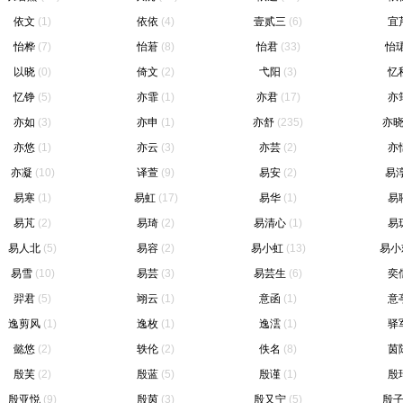
依文
(1)
依依
(4)
壹贰三
(6)
宜
怡桦
(7)
怡莙
(8)
怡君
(33)
怡
以晓
(0)
倚文
(2)
弋阳
(3)
忆
忆铮
(5)
亦霏
(1)
亦君
(17)
亦
亦如
(3)
亦申
(1)
亦舒
(235)
亦
亦悠
(1)
亦云
(3)
亦芸
(2)
亦
亦凝
(10)
译萱
(9)
易安
(2)
易
易寒
(1)
易虹
(17)
易华
(1)
易
易芃
(2)
易琦
(2)
易清心
(1)
易
易人北
(5)
易容
(2)
易小虹
(13)
易小
易雪
(10)
易芸
(3)
易芸生
(6)
奕
羿君
(5)
翊云
(1)
意函
(1)
意
逸剪风
(1)
逸枚
(1)
逸澐
(1)
驿
懿悠
(2)
轶伦
(2)
佚名
(8)
茵
殷芙
(2)
殷蓝
(5)
殷谨
(1)
殷
殷亚悦
(9)
殷茵
(3)
殷又宁
(5)
殷