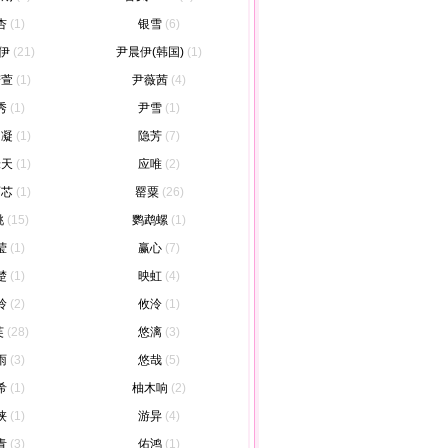
杏
(1)
银雪
(6)
伊
(21)
尹晨伊(韩国)
(1)
若萱
(1)
尹薇茜
(4)
秀
(1)
尹雪
(1)
玥凝
(1)
隐芳
(7)
绿天
(1)
应唯
(2)
雨芯
(1)
罂粟
(26)
桃
(15)
鹦鹉螺
(1)
莹
(1)
赢心
(7)
楚
(1)
映虹
(4)
玲
(2)
攸泠
(1)
芙
(28)
悠漓
(3)
雨
(3)
悠哉
(5)
希
(1)
柚木响
(2)
侠
(1)
游异
(4)
青
(3)
佑鸿
(1)