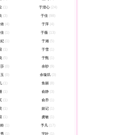
尘
(1)
于澄心
(24)
欢
(3)
于佳
(98)
侬侬
(4)
于萍
(4)
世佳
(1)
于薇
(13)
香妃
(1)
于湘
(5)
瑄
(1)
于雪
(1)
悦
(5)
于甄
(1)
丽莎
(0)
余眇
(9)
襄玉
(0)
余璇玑
(3)
儿
(1)
鱼丽
(8)
瑾
(1)
俞静
(3)
芃
(1)
俞乔
(1)
奕
(1)
娱记
(1)
瑄
(1)
虞敏
(1)
朱舲
(1)
予凡
(17)
文秀
(1)
宇叶
(1)