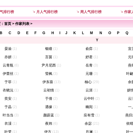
气排行榜
月人气排行榜
周人气排行榜
作家
置：
首页
>
作家列表
>
B
C
D
E
F
G
H
I
J
K
L
M
N
O
P
Q
Y
晏渝
(1)
银瞳
(1)
俞弈
(1)
宜
亦妍
(1)
言茵
(1)
妤君
(1)
元
云青瓶
(6)
尹月尼西
(1)
岳青
(3)
燕
伊蕾丝
(1)
莹枫
(3)
元珊
(3)
叶
于菲
(1)
伊东葵
(13)
柚心
(29)
余
衣晓沅
(1)
云初情
(1)
云涯
(1)
妍
奕安
(1)
于倩
(2)
云中叶
(2)
云
于晶
(2)
遇缘
(1)
幽宛
(1)
一
叶当当
(3)
颜蔚蓝
(1)
应有雪
(1)
燕归
衣湲
(1)
夜炜
(6)
余宓
(21)
依
叶梵
(1)
伊方
(13)
月澜
(1)
叶