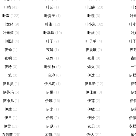
叶晴
(43)
叶莎
(1)
叶山南
(23)
叶
叶双
(122)
叶提子
(1)
叶瞳
(3)
叶
叶文绮
(9)
叶湘
(12)
叶小岚
(82)
叶
叶辛媚
(0)
叶幸眉
(10)
叶旋
(4)
叶
叶昭洁
(4)
叶子
(2)
叶子单
(4)
叶
夜蝉
(1)
夜婵
(1)
夜晨曦
(2)
夜
夜明
(2)
夜然
(1)
夜昙
(0)
夜
夜吟
(3)
叶知秋
(2)
烨火
(6)
一
一笼
(3)
一色淳
(6)
伊达
(1)
伊
伊凡灵
(1)
伊凡妮
(1)
伊凡斯
(12)
伊
伊芬玛
(5)
伊果
(1)
伊佳凌
(3)
伊
伊净儿
(1)
伊璃
(16)
伊莲
(2)
伊
伊凌
(1)
伊米
(1)
伊敏
(1)
伊
伊日
(1)
伊容
(2)
伊沙
(2)
伊
伊雪
(13)
伊飖
(2)
衣贝
(3)
衣
衣若薰
(25)
衣沅
(56)
依达
(21)
依