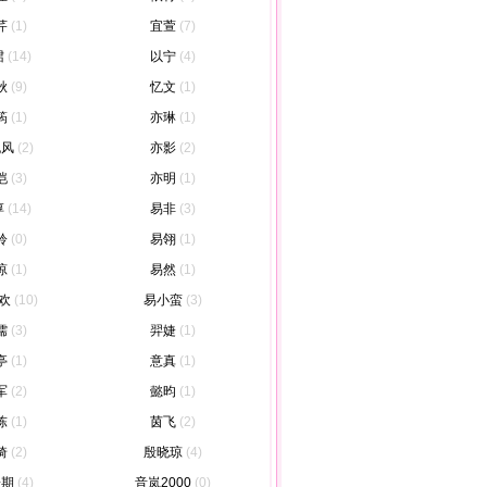
芹
(1)
宜萱
(7)
珺
(14)
以宁
(4)
秋
(9)
忆文
(1)
筠
(1)
亦琳
(1)
晓风
(2)
亦影
(2)
恺
(3)
亦明
(1)
淳
(14)
易非
(3)
聆
(0)
易翎
(1)
琼
(1)
易然
(1)
欢
(10)
易小蛮
(3)
儒
(3)
羿婕
(1)
亭
(1)
意真
(1)
军
(2)
懿昀
(1)
陈
(1)
茵飞
(2)
琦
(2)
殷晓琼
(4)
子期
(4)
音岚2000
(0)