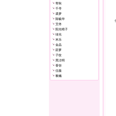
寄秋
千寻
裘梦
陈毓华
艾佟
阳光晴子
绿光
米乐
金晶
莳萝
子纹
黑洁明
香弥
伍薇
黎孅