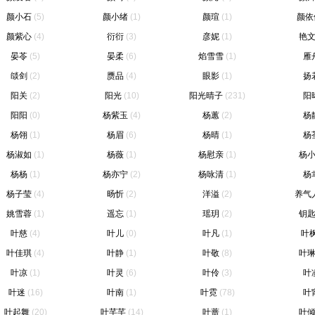
颜小石
(5)
颜小绪
(1)
颜瑄
(1)
颜依
颜紫心
(4)
衍衍
(3)
彦妮
(1)
艳
晏苓
(5)
晏柔
(6)
焰雪雪
(1)
雁
燄剑
(2)
赝品
(4)
眼影
(1)
扬
阳关
(2)
阳光
(10)
阳光晴子
(231)
阳
阳阳
(0)
杨紫玉
(4)
杨蕙
(2)
杨
杨翎
(1)
杨眉
(6)
杨晴
(1)
杨
杨淑如
(1)
杨薇
(1)
杨慰亲
(1)
杨
杨杨
(1)
杨亦宁
(2)
杨咏清
(1)
杨
杨子莹
(4)
旸忻
(2)
洋溢
(2)
养气
姚雪蓉
(1)
遥忘
(1)
瑶玥
(2)
钥
叶慈
(4)
叶儿
(0)
叶凡
(1)
叶
叶佳琪
(4)
叶静
(1)
叶敬
(8)
叶
叶凉
(1)
叶灵
(6)
叶伶
(3)
叶
叶迷
(16)
叶南
(1)
叶霓
(78)
叶
叶起舞
(20)
叶芊芊
(14)
叶蔷
(1)
叶