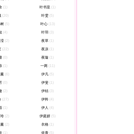
舍
(1)
叶书亚
(1)
崴
(20)
叶雯
(5)
小树
(5)
叶心
(13)
妶
(4)
叶羽
(3)
子滢
(2)
夜草
(1)
荭
(22)
夜凉
(1)
瞳
(0)
夜璇
(1)
凉
(1)
一两
(11)
蝶薰
(6)
伊凡
(5)
芳
(0)
伊斐
(1)
婕
(2)
伊桔
(3)
伶
(27)
伊羚
(4)
陌
(1)
伊人
(4)
藤玲
(2)
伊庭妍
(5)
蝶薰
(2)
衣格
(1)
佳
(1)
依青
(5)