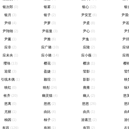
银次郎
(0)
银雾
(1)
银心
(12)
银
银月
(3)
银子
(2)
尹安芝
(6)
尹晨
尹绯
(4)
尹萝
(3)
尹柔
(8)
尹
尹翔翎
(2)
尹筱曼
(3)
尹心
(0)
尹
尹薰
(1)
尹雅
(6)
尹逸
(10)
尹
应非
(2)
应广璐
(10)
应陵
(2)
应
应未央
(1)
应小璐
(14)
应小薇
(3)
应
璎珞
(13)
樱花
(3)
樱凉
(1)
樱
迎星
(3)
盈婕
(1)
莹影
(1)
莹
引线木偶
(1)
颖瑄
(3)
影影
(4)
映
映红
(0)
映彤
(24)
雍雍
(1)
咏
攸齐
(20)
幽灵猫
(4)
幽人
(2)
悠
悠离
(0)
悠然
(2)
悠悠
(26)
悠
尤丽
(1)
由比
(4)
由共
(1)
由
柚因
(1)
柚子
(2)
游素兰
(2)
游
有容
(126)
有闲
(1)
有羽
(2)
右