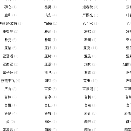
羽心
(1)
岳灵
(1)
迎春秋
(3)
云
雅和
(1)
玙安
(4)
严熙光
(1)
叶
伊莲娜·波特
(1)
Yaba
(1)
Yuniko
(1)
ㄚ
雅梨莹
(1)
雅莉
(1)
雅然
(2)
雅
雅雯
(6)
雅瑄
(1)
雅薰
(1)
亚
亚洁
(6)
亚娟
(1)
亚克
(11)
亚
亚瑟潘
(1)
亚树
(1)
亚棠
(2)
亚
亚西亚
(1)
亚澐
(1)
烟狗
(2)
烟雨
嫣子危
(4)
燕飞
(2)
燕青
(2)
燕
燕燕于飞
(4)
闫红
(0)
芫玉
(14)
严
严杏
(8)
言爱
(6)
言晨熙
(1)
言
言静
(2)
言亭
(1)
言忻
(2)
言
言悦
(1)
言妘
(1)
言臻
(1)
言
妍庭
(4)
妍舞
(1)
岩卿
(5)
岩
炎
(0)
颜冰
(2)
颜芳
(1)
颜
颜凌君
(1)
颜崎
(9)
颜沁
(1)
颜