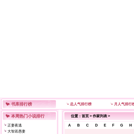
书库排行榜
总人气排行榜
月人气排行
本周热门小说排行
位置：
首页
>
作家列表
>
正妻夜逃
A
B
C
D
E
F
G
H
大智若愚妻