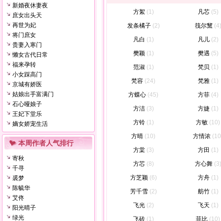
新婚夜休妻夜
方絮
(1)
凡芯
(5)
庶女出头天
再世为妃
发条橘子
(2)
筏尔黧
(4
将门庶女
凡白
(1)
凡儿
(2)
贵妻入寒门
樊颖
(1)
樊遇
(5)
懒女古代日常
福来孕转
范淑
(1)
梵贝
(1)
小女踩高门
梵容
(24)
梵雅
(1)
京城有娇医
姑娘出手富满门
方蝶心
(45)
方菲
(4)
石心哑娘子
方洁
(3)
方婕
(1)
王妃下堂乐
方铃
(1)
方敏
(10)
嫡女娇宠生活
方晴
(10)
方情浓
(10
本周作者人气排行
方棠
(3)
方田
(1)
寄秋
方芯
(8)
方心舞
(3
千寻
方芝颖
(6)
方舟
(1)
裘梦
陈毓华
芳千雪
(2)
舫竹
(1)
艾佟
飞光
(2)
飞天
(1)
阳光晴子
绿光
飞砖
(1)
菲比
(10)