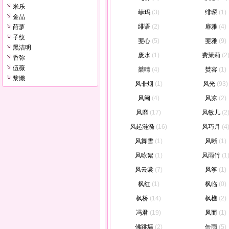
米乐
菲玛
(3)
绯琛
(1)
金晶
绯语
(2)
扉雅
(4)
莳萝
子纹
斐心
(5)
斐雅
(9)
黑洁明
废水
(1)
费茉莉
(2
香弥
伍薇
棻晴
(4)
焚容
(1)
黎孅
风非烟
(1)
风光
(93)
风阑
(4)
风凉
(2)
风靡
(17)
风敏儿
(2
风起涟漪
(16)
风巧月
(4
风舞雪
(1)
风晰
(1)
风咏絮
(1)
风雨竹
(1
风云裳
(7)
风筝
(1)
枫红
(1)
枫临
(0)
枫桥
(14)
枫樵
(2)
冯君
(19)
凤而
(1)
佛跳墙
(2)
缶雨
(5)