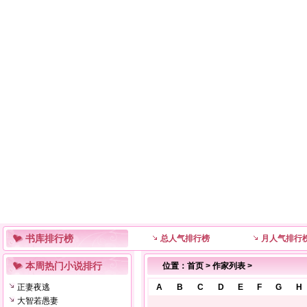
书库排行榜
总人气排行榜
月人气排行
本周热门小说排行
位置：
首页
>
作家列表
>
正妻夜逃
A
B
C
D
E
F
G
H
大智若愚妻