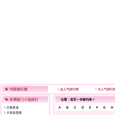
书库排行榜
总人气排行榜
月人气排行
本周热门小说排行
位置：
首页
>
作家列表
>
正妻夜逃
A
B
C
D
E
F
G
H
大智若愚妻