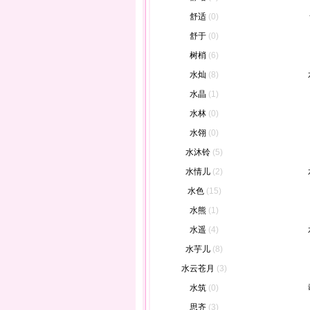
舒适
(0)
舒于
(0)
树梢
(6)
水灿
(8)
水晶
(1)
水林
(0)
水翎
(0)
水沐铃
(5)
水情儿
(2)
水色
(15)
水熊
(1)
水遥
(4)
水芋儿
(8)
水云苍月
(3)
水筑
(0)
思齐
(3)