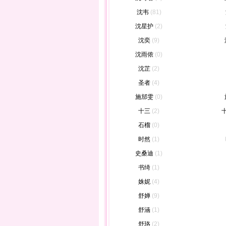
沈韦
(81)
沈星护
(2)
沈奕
(9)
沈雨侬
(0)
沈芷
(2)
圣者
(4)
施邡雯
(0)
十三
(2)
石榴
(0)
时然
(1)
史桑迪
(1)
书绮
(1)
姝妮
(4)
舒婵
(9)
舒涵
(1)
舒珞
(2)