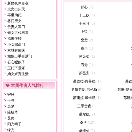
新婚夜休妻夜
舒心
(7)
庶女出头天
再世为妃
十三妖
(4)
将门庶女
十三月
(5)
贵妻入寒门
上弦
(1)
懒女古代日常
福来孕转
桑楚
(2)
小女踩高门
森冉
(1)
京城有娇医
姑娘出手富满门
苏允柔
(1)
石心哑娘子
石秀
(1)
王妃下堂乐
苏薇安
(1)
嫡女娇宠生活
桑德拉·肯菲德
(1)
桑德
本周作者人气排行
史黛芬妮·劳伦斯
(0)
苏珊·伊
寄秋
苏珊妮·戴维斯
(1)
苏珊
千寻
三季贵夜
(3)
裘梦
陈毓华
桑尔妮
(2)
艾佟
桑洛
(12)
阳光晴子
绿光
桑维仙
(2)