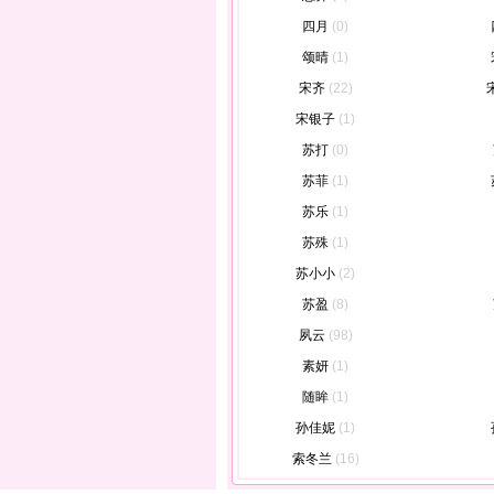
四月
(0)
颂晴
(1)
宋齐
(22)
宋银子
(1)
苏打
(0)
苏菲
(1)
苏乐
(1)
苏殊
(1)
苏小小
(2)
苏盈
(8)
夙云
(98)
素妍
(1)
随眸
(1)
孙佳妮
(1)
索冬兰
(16)