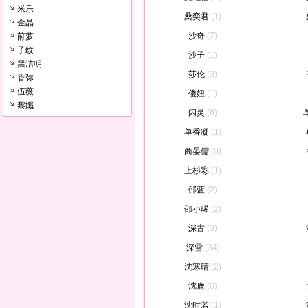
米乐
桑奕君
(1)
金晶
沙奇
(7)
莳萝
子纹
沙子
(1)
黑洁明
莎伦
(3)
香弥
伍薇
傻妞
(1)
黎孅
闪灵
(6)
单香凝
(1)
商晏儒
(0)
上杉彩
(1)
邵蓝
(2)
邵小晞
(2)
深古
(3)
深雪
(34)
沈寒晴
(2)
沈鹿
(0)
沈时若
(1)