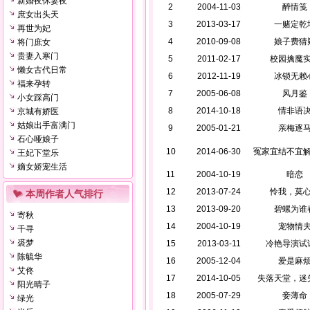
新婚夜休妻夜
2
2004-11-03
醉情笺
庶女出头天
3
2013-03-17
一赌定乾
再世为妃
4
2010-09-08
娘子费猜
将门庶女
贵妻入寒门
5
2011-02-17
校园擒魔
懒女古代日常
6
2012-11-19
冰锁无赖
福来孕转
7
2005-06-08
风月鉴
小女踩高门
8
2014-10-18
情非语
京城有娇医
姑娘出手富满门
9
2005-01-21
亲梅逐
石心哑娘子
10
2014-06-30
冤家宜结不宜
王妃下堂乐
嫡女娇宠生活
11
2004-10-19
暗恋
12
2013-07-24
怜我，莫
本周作者人气排行
13
2013-09-20
碧螺为谁
寄秋
14
2004-10-19
宠物情
千寻
裘梦
15
2013-03-11
冷艳导演试
陈毓华
16
2005-12-04
爱是麻
艾佟
17
2014-10-05
失落天堂，迷
阳光晴子
18
2005-07-29
妾薄命
绿光