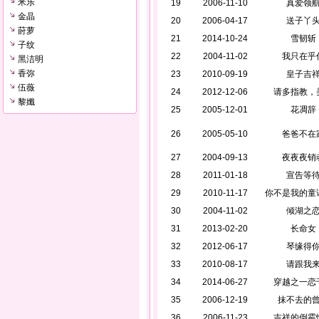
米乐
19
2006-11-10
真爱领
金晶
20
2006-04-17
送子丫
莳萝
21
2014-10-24
雪韧斩
子纹
22
2004-11-02
我只在乎
黑洁明
香弥
23
2010-09-19
皇子吉
伍薇
24
2012-12-06
请多指教，
黎孅
25
2005-12-01
花凋辞
26
2005-05-10
爸爸不在
27
2004-09-13
夜夜夜销
28
2011-01-18
宣告等
29
2010-11-17
你不是我的童
30
2004-11-02
倾湖之
31
2013-02-20
长命女
32
2012-06-17
琴缘得
33
2010-08-17
请跟我
34
2014-06-27
穿越之一恋
35
2006-12-19
抹不去的
36
2006-11-23
吉祥的倒霉