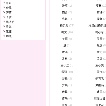
米乐
嫚霓
(1)
蔓林
(1
金晶
猫合
(2)
猫娜
(1
莳萝
子纹
毛媞
(1)
茂坚
(2
黑洁明
梅贝儿
(77)
梅贝尔(梅贝儿
香弥
伍薇
梅文
(16)
梅小恋
(
黎孅
美眉
(0)
美梦
(4
魅
(1)
魅影
(0
孟涵
(1)
孟珩
(8
孟林
(2)
孟璐
(1
孟小汶
(3)
孟小笑
(
孟羽
(19)
孟沅
(2
梦蝶
(2)
梦飞飞
(
梦琪
(1)
梦雨涵
(
迷蝶
(4)
迷羊
(2
弥果
(4)
靡靡之音
米果
(4)
米果花
(