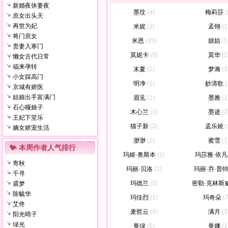
新婚夜休妻夜
墨玟
(4)
梅莉莎
(
庶女出头天
再世为妃
米妮
(2)
孟翎
(1
将门庶女
米恩
(35)
媄娮
(5
贵妻入寒门
莫妮卡
(9)
莫华
(2
懒女古代日常
福来孕转
末夏
(1)
梦漪
(3
小女踩高门
明净
(1)
妙清歌
(
京城有娇医
姑娘出手富满门
眉见
(1)
墨雅
(1
石心哑娘子
木心兰
(1)
墨迹
(3
王妃下堂乐
猫子新
(2)
孟乐姬
(
嫡女娇宠生活
渺渺
(1)
蜜雪
(1
本周作者人气排行
玛姬·奥斯本
(1)
玛莎雅·依凡
寄秋
玛丽·贝洛
(1)
玛丽·乔·普
千寻
玛德兰
(0)
密勒·克林斯
裘梦
陈毓华
玛佳烈
(1)
玛奇朵
(
艾佟
麦哲云
(4)
满月
(3
阳光晴子
绿光
曼绿
(0)
曼娜
(1