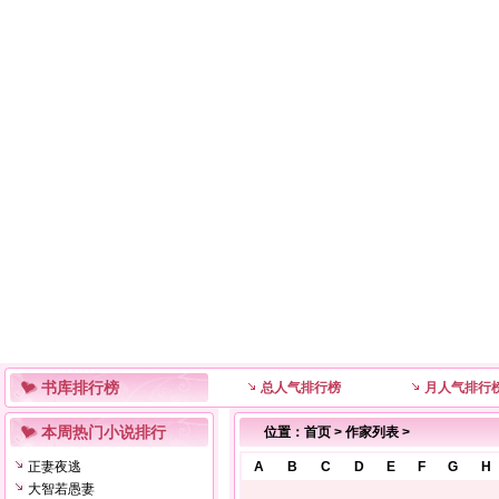
书库排行榜
总人气排行榜
月人气排行
本周热门小说排行
位置：
首页
>
作家列表
>
正妻夜逃
A
B
C
D
E
F
G
H
大智若愚妻