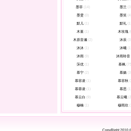
墨菲
(14)
墨兰
(3
墨雯
(0)
墨笑
(4
默儿
(1)
默礼
(1
木堇
(1)
木玫瑰
(
木原音濑
(2)
沐辰
(3
沐沐
(1)
沐曦
(1
沐雨
(9)
沐雨聆音
莯优
(1)
慕枫
(7
慕宁
(2)
慕嫱
(3
慕容凌
(1)
慕容秋
(
慕蓉凌
(1)
慕思
(1
慕云白
(9)
慕云曦
(
穆楠
(1)
穆雨欣
(
CopyRight 2010 