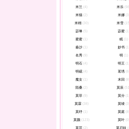
米兰
(4)
米乐
(9
米猫
(2)
米娜
(3
米栩
(30)
米雪
(1
宓琳
(5)
宓蜜
(1
蜜蜜
(1)
眠
(1)
淼沙
(1)
妙书
(1
名秀
(9)
明
(1)
明石
(4)
明王
(1
明砚
(4)
茗琇
(6
魔女
(1)
末回
(8
陌桑
(2)
莫辰
(5
莫菲
(9)
莫分
(1
莫霖
(38)
莫绫
(3
莫纾
(1)
莫庭
(8
莫颜
(123)
莫叶
(0
莫芸
(2)
莫召奴
(