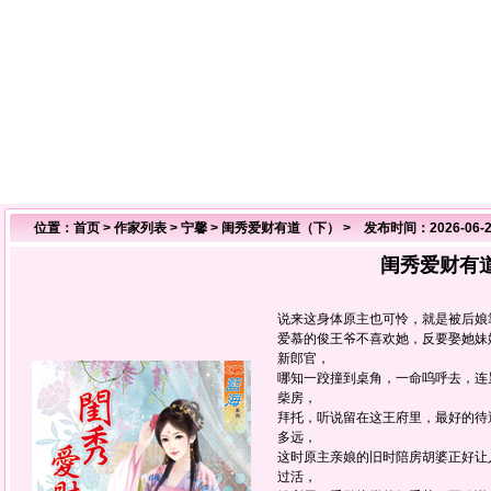
位置：
首页
>
作家列表
>
宁馨
>
闺秀爱财有道（下）
> 发布时间：2026-06-2
闺秀爱财有
说来这身体原主也可怜，就是被后娘
爱慕的俊王爷不喜欢她，反要娶她妹
新郎官，
哪知一跤撞到桌角，一命呜呼去，连
柴房，
拜托，听说留在这王府里，最好的待
多远，
这时原主亲娘的旧时陪房胡婆正好让
过活，