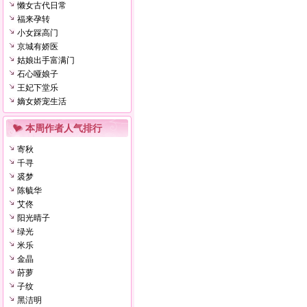
懒女古代日常
福来孕转
小女踩高门
京城有娇医
姑娘出手富满门
石心哑娘子
王妃下堂乐
嫡女娇宠生活
本周作者人气排行
寄秋
千寻
裘梦
陈毓华
艾佟
阳光晴子
绿光
米乐
金晶
莳萝
子纹
黑洁明