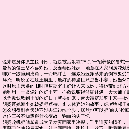
说来这身体原主也可怜，就是被后娘靠“捧杀”一招养废的鲁蛇
爱慕的俊王爷不喜欢她，反要娶她妹妹，她竟在人家洞房花烛
哪知一跤撞到桌角，一命呜呼去，连累她这穿越来的倒霉鬼受
拜托，听说留在这王府里，最好的待遇也只是当小妾，她当然
这时原主亲娘的旧时陪房胡婆正好让人来找她，将她带到北方
她利用一手做烧饼的好手艺，不敢说赚得盆满钵满，天天铺子
以为数钱数到手酸的好日子就要到来，青天霹雳却劈下来──她
胡婆帮她编个她被婆母虐待、丈夫休弃她的故事，好堵堵邻里
怎么想得到有天她不过去江边散个步，居然也可以把“前夫”捡
这位王爷不知遭遇什么变故，狗血的失了忆，
胡婆趁机把他塑造成为了发妻同家里决裂，千里追妻的情圣，
再藉口他住的屋漏水，让他俩同睡一张炕上，这不，睡着睡着