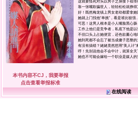
这就要怪死对头以男子之身接下祖传
靠一张嘴欺骗世人，轻轻松松就挣得
好！既然梅龙镇上男女老幼都爱拿她
她就上门找他“单挑”，看是谁比较强
可恶！这男人根本是小人嘴脸黑心肠
工作上他们是竞争者，私底下他是以
不但口头上占她便宜，还色欲薰心地
她到死都不会忘了被当成傻子恶整的
有没有搞错？姥姥竟然想用“美人计”
哼！先别说他会不会中计，就算全天
她也不可能会嫁给一个职业是媒人
本书内容不CJ，我要举报
点击查看举报标准
在线阅读