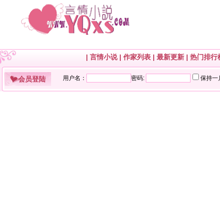
|
言情小说
|
作家列表
|
最新更新
|
热门排行
会员登陆