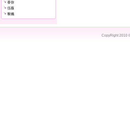
香弥
伍薇
黎孅
CopyRight 2010 