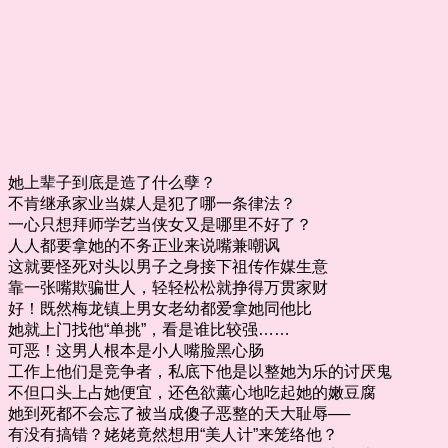
她上辈子到底是造了什么孽？
不肯继承家业当媒人是犯了哪一条律法？
一心只想拜师学艺当侠女又是哪里不好了？
人人都要拿她的不务正业来说嘴兼嘲讽
这就要怪死对头以男子之身接下祖传作媒生意
靠一张嘴欺骗世人，轻轻松松就挣得万贯家财
好！既然梅龙镇上男女老幼都爱拿她同他比
她就上门找他“单挑”，看是谁比较强……
可恶！这男人根本是小人嘴脸黑心肠
工作上他们是竞争者，私底下他是以整她为乐的讨厌鬼
不但口头上占她便宜，还色欲薰心地吃起她的嫩豆腐
她到死都不会忘了被当成傻子恶整的天大耻辱──
有没有搞错？姥姥竟然想用“美人计”来笼络他？