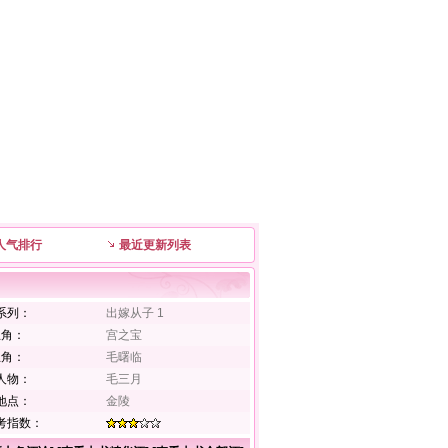
人气排行
最近更新列表
系列：
出嫁从子 1
主角：
宫之宝
主角：
毛曙临
人物：
毛三月
地点：
金陵
考指数：