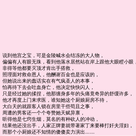
说到他宫之宝，可是金陵喊水会结冻的大人物，
偏偏有人有眼无珠，看到他落水居然站在岸上跟他大眼瞪小眼
非得等他都要灭顶才肯出手搭救，
照理面对救命恩人，他酬谢百金也是应该的，
但她说出来的蠢话实在有气疯圣人的本事，
怕再待下去会吐血身亡，他决定快快闪人，
只是经过她的揉捏，他那缠身多年的头痛竟奇异的舒缓许多，
他才再度上门来求医，谁知她这个厨娘厨房不待，
大白天的就跟客人锁在房里干些苟且之事，
周遭的男客还一个个夸赞她天赋异禀，
听得他是七窍生烟，莫名的有种砍人的冲动，
结果他还没出手，人家正牌妻就带著家丁来要棒打奸夫淫妇，
而那个小厨娘还不知情的傻傻卖力演出……