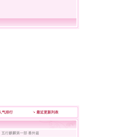
人气排行
最近更新列表
五行麒麟第一部 番外篇