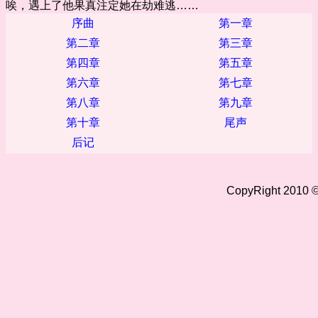
唉，遇上了他果真注定她在劫难逃……
序曲
第一章
第二章
第三章
第四章
第五章
第六章
第七章
第八章
第九章
第十章
尾声
后记
CopyRight 2010 