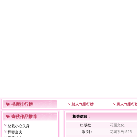
书库排行榜
总人气排行榜
月人气排行
寄秋作品推荐
相关信息：
出版社：
花园文化
总裁小心失身
系 列：
花园系列 525
悍妻当夫