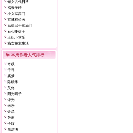
懒女古代日常
福来孕转
小女踩高门
京城有娇医
姑娘出手富满门
石心哑娘子
王妃下堂乐
嫡女娇宠生活
本周作者人气排行
寄秋
千寻
裘梦
陈毓华
艾佟
阳光晴子
绿光
米乐
金晶
莳萝
子纹
黑洁明