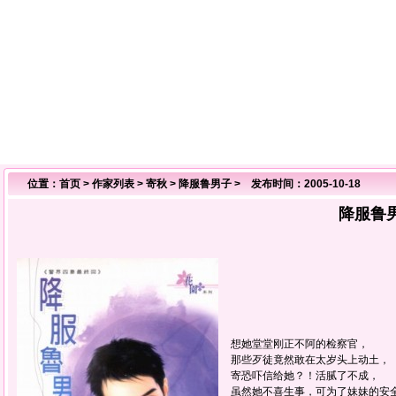
位置：
首页
>
作家列表
>
寄秋
>
降服鲁男子
> 发布时间：2005-10-18
降服鲁
想她堂堂刚正不阿的检察官，
那些歹徒竟然敢在太岁头上动土，
寄恐吓信给她？！活腻了不成，
虽然她不喜生事，可为了妹妹的安