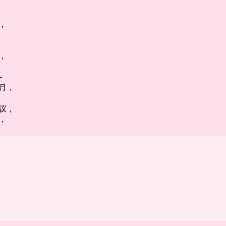
，
，
─
月，
，
议，
，