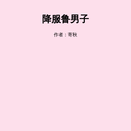
降服鲁男子
作者：寄秋