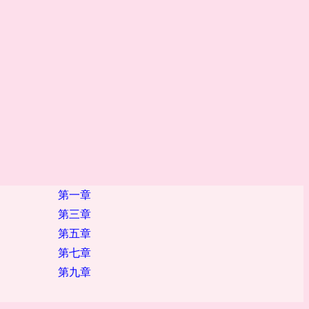
第一章
第三章
第五章
第七章
第九章