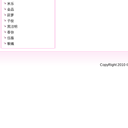
米乐
金晶
莳萝
子纹
黑洁明
香弥
伍薇
黎孅
CopyRight 2010 