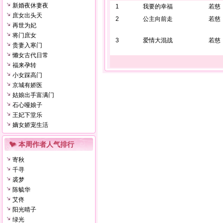
新婚夜休妻夜
1
我要的幸福
若慈
庶女出头天
2
公主向前走
若慈
再世为妃
将门庶女
3
爱情大混战
若慈
贵妻入寒门
懒女古代日常
福来孕转
小女踩高门
京城有娇医
姑娘出手富满门
石心哑娘子
王妃下堂乐
嫡女娇宠生活
本周作者人气排行
寄秋
千寻
裘梦
陈毓华
艾佟
阳光晴子
绿光