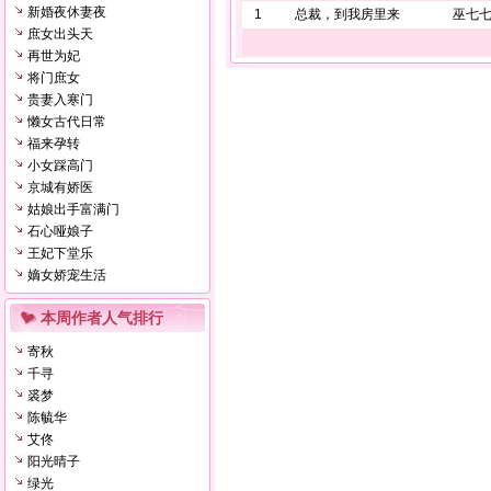
新婚夜休妻夜
1
总裁，到我房里来
巫七
庶女出头天
再世为妃
将门庶女
贵妻入寒门
懒女古代日常
福来孕转
小女踩高门
京城有娇医
姑娘出手富满门
石心哑娘子
王妃下堂乐
嫡女娇宠生活
本周作者人气排行
寄秋
千寻
裘梦
陈毓华
艾佟
阳光晴子
绿光