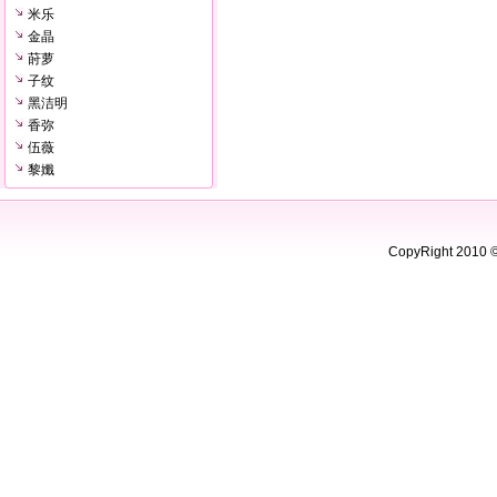
米乐
金晶
莳萝
子纹
黑洁明
香弥
伍薇
黎孅
CopyRight 2010 