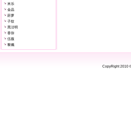
米乐
金晶
莳萝
子纹
黑洁明
香弥
伍薇
黎孅
CopyRight 2010 