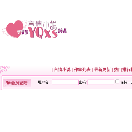
|
言情小说
|
作家列表
|
最新更新
|
热门排行
会员登陆