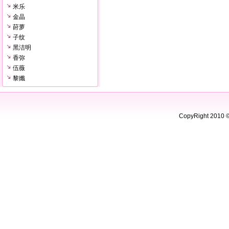
米乐
金晶
莳萝
子纹
黑洁明
香弥
伍薇
黎孅
CopyRight 2010 