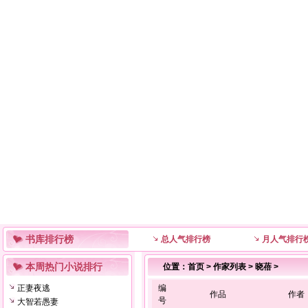
书库排行榜
总人气排行榜
月人气排行
本周热门小说排行
位置：
首页
>
作家列表
>
晓蓓
>
正妻夜逃
编
作品
作者
号
大智若愚妻