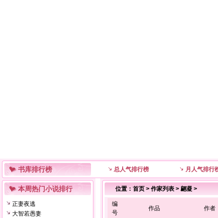
书库排行榜
总人气排行榜
月人气排行
本周热门小说排行
位置：
首页
>
作家列表
>
翩凝
>
正妻夜逃
编
作品
作者
号
大智若愚妻