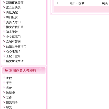
新婚夜休妻夜
1
绝口不提爱
翩凝
庶女出头天
再世为妃
将门庶女
贵妻入寒门
懒女古代日常
福来孕转
小女踩高门
京城有娇医
姑娘出手富满门
石心哑娘子
王妃下堂乐
嫡女娇宠生活
本周作者人气排行
寄秋
千寻
裘梦
陈毓华
艾佟
阳光晴子
绿光