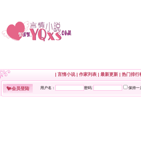
|
言情小说
|
作家列表
|
最新更新
|
热门排行
会员登陆