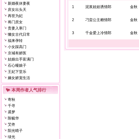
新婚夜休妻夜
1
泥浆娃娃诱情郎
金秋
庶女出头天
再世为妃
2
刁蛮公主赖情郎
金秋
将门庶女
贵妻入寒门
3
千金爱上冷情郎
金秋
懒女古代日常
福来孕转
小女踩高门
京城有娇医
姑娘出手富满门
石心哑娘子
王妃下堂乐
嫡女娇宠生活
本周作者人气排行
寄秋
千寻
裘梦
陈毓华
艾佟
阳光晴子
绿光