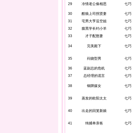
29
冷情老公偷相思
七巧
30
酷狼上司拐贤妻
七巧
31
宅男大亨逗空姐
七巧
32
腹黑学长钓小羊
七巧
33
才子配憨妻
七巧
34
完美殿下
七巧
35
闷烧型男
七巧
36
蓝副总的危机
七巧
37
总经理的谎言
七巧
38
铜牌媒女
七巧
39
蒸发的欧阳太太
七巧
40
出走的回笼新娘
七巧
41
缉捕单亲爸
七巧