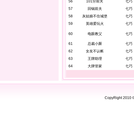
56
101分前夫
七巧
57
回锅前夫
七巧
58
灰姑娘不住城堡
七巧
59
英雄爱玩火
七巧
60
电眼教父
七巧
61
总裁小厮
七巧
62
女友不认帐
七巧
63
王牌助理
七巧
64
大牌管家
七巧
CopyRight 2010 