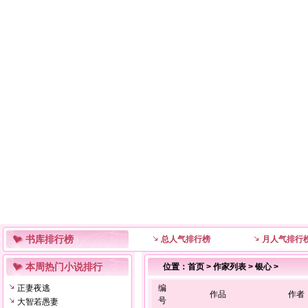
书库排行榜
总人气排行榜
月人气排行
本周热门小说排行
位置：
首页
>
作家列表
>
银心
>
正妻夜逃
编
作品
作者
号
大智若愚妻