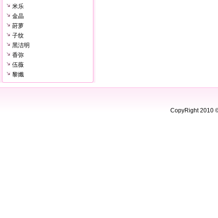
米乐
金晶
莳萝
子纹
黑洁明
香弥
伍薇
黎孅
CopyRight 2010 