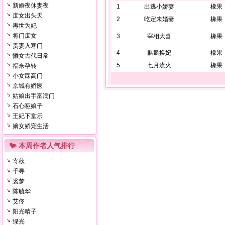
新婚夜休妻夜
1
出逃小娇妻
橡果
庶女出头天
2
吃定未婚妻
橡果
再世为妃
将门庶女
3
宰相大喜
橡果
贵妻入寒门
4
麒麟换妃
橡果
懒女古代日常
5
七月流火
橡果
福来孕转
小女踩高门
京城有娇医
姑娘出手富满门
石心哑娘子
王妃下堂乐
嫡女娇宠生活
本周作者人气排行
寄秋
千寻
裘梦
陈毓华
艾佟
阳光晴子
绿光