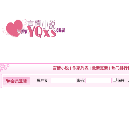
|
言情小说
|
作家列表
|
最新更新
|
热门排行
会员登陆