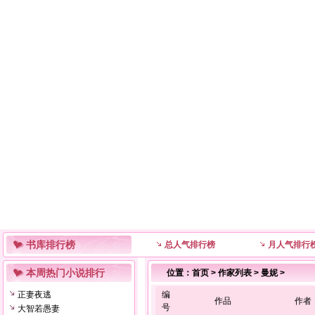
书库排行榜
总人气排行榜
月人气排行
本周热门小说排行
位置：
首页
>
作家列表
>
曼妮
>
正妻夜逃
编
作品
作者
号
大智若愚妻