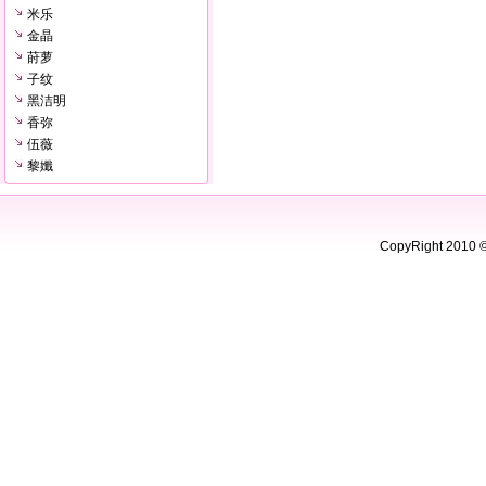
米乐
金晶
莳萝
子纹
黑洁明
香弥
伍薇
黎孅
CopyRight 2010 