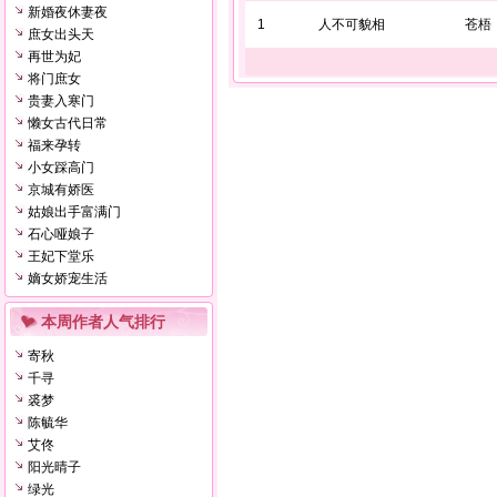
新婚夜休妻夜
1
人不可貌相
苍梧
庶女出头天
再世为妃
将门庶女
贵妻入寒门
懒女古代日常
福来孕转
小女踩高门
京城有娇医
姑娘出手富满门
石心哑娘子
王妃下堂乐
嫡女娇宠生活
本周作者人气排行
寄秋
千寻
裘梦
陈毓华
艾佟
阳光晴子
绿光