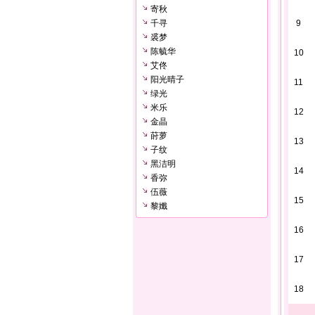
寄秋
千寻
9
裘梦
陈毓华
10
艾佟
阳光晴子
11
绿光
米乐
12
金晶
莳萝
13
子纹
黑洁明
14
香弥
伍薇
15
黎孅
16
17
18