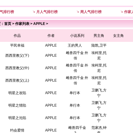
气排行榜
月人气排行榜
周人气排行榜
作家
置：
首页
>
作家列表
>
APPLE
>
作品
作者
小说系列
男主角
女主角
平民幸福
APPLE
王的男人
陆凯,卫平
雌兽四千金 外
埃柯里,托
西西里教父(下)
APPLE
传
尼
雌兽四千金 外
埃柯里,托
西西里教父(中)
APPLE
传
尼
雌兽四千金 外
埃柯里,托
西西里教父(上)
APPLE
传
尼
卫鹏飞,方
明星之攻陷
APPLE
单行本
宁
卫鹏飞,方
明星之情陷
APPLE
单行本
宁
卫鹏飞,方
明星之沦陷
APPLE
单行本
宁
雌兽四千金
范家杰,钟
约会爱情
APPLE