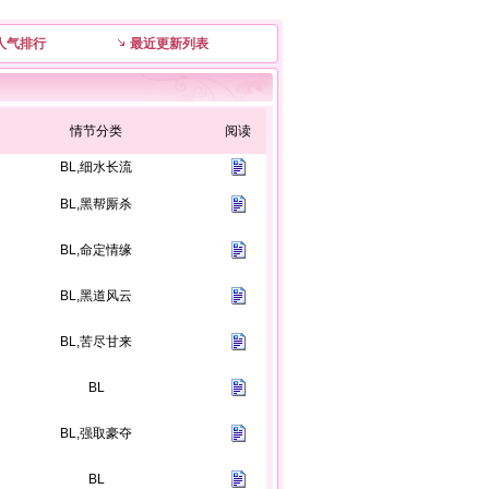
人气排行
最近更新列表
情节分类
阅读
BL,细水长流
BL,黑帮厮杀
BL,命定情缘
BL,黑道风云
BL,苦尽甘来
BL
BL,强取豪夺
BL