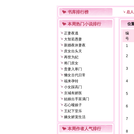
书库排行榜
总人
本周热门小说排行
位
正妻夜逃
编
号
大智若愚妻
新婚夜休妻夜
1
庶女出头天
2
再世为妃
将门庶女
3
贵妻入寒门
懒女古代日常
福来孕转
4
小女踩高门
京城有娇医
5
姑娘出手富满门
石心哑娘子
6
王妃下堂乐
嫡女娇宠生活
7
本周作者人气排行
8