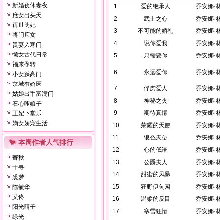
新婚夜休妻夜
1
爱的继承人
乔安娜·
庶女出头天
2
武士之心
乔安娜·
再世为妃
3
不可能的婚礼
乔安娜·
将门庶女
4
说你爱我
乔安娜·
贵妻入寒门
懒女古代日常
5
只需要你
乔安娜·
福来孕转
6
永远爱你
乔安娜·
小女踩高门
京城有娇医
7
俘虏爱人
乔安娜·
姑娘出手富满门
8
神秘之火
乔安娜·
石心哑娘子
9
期待真情
乔安娜·
王妃下堂乐
嫡女娇宠生活
10
荣耀的天使
乔安娜·
11
银色天使
乔安娜·
本周作者人气排行
12
心的低语
乔安娜·
寄秋
13
公爵夫人
乔安娜·
千寻
14
甜蜜的风暴
乔安娜·
裘梦
15
狂野伊甸园
乔安娜·
陈毓华
艾佟
16
温柔的反目
乔安娜·
阳光晴子
17
寒雪狂情
乔安娜·
绿光