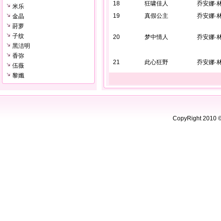
18
狂啸佳人
乔安娜·
米乐
19
真假公主
乔安娜·
金晶
莳萝
子纹
20
梦中情人
乔安娜·
黑洁明
香弥
21
此心狂野
乔安娜·
伍薇
黎孅
CopyRight 2010 