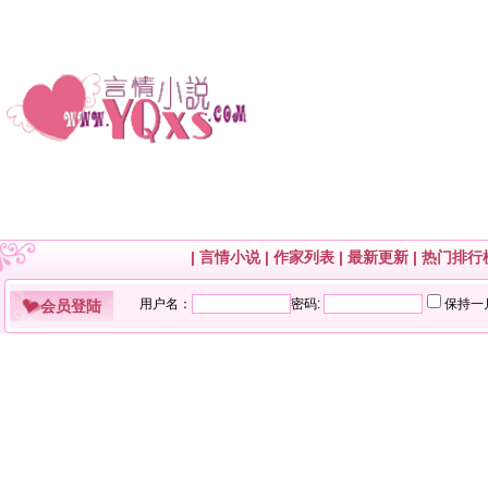
|
言情小说
|
作家列表
|
最新更新
|
热门排行
会员登陆