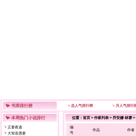
书库排行榜
总人气排行榜
月人气排行
本周热门小说排行
位置：
首页
>
作家列表
>
乔安娜·林赛
>
正妻夜逃
编
作品
作者
号
大智若愚妻