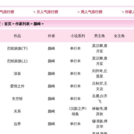
气排行榜
月人气排行榜
周人气排行榜
作家
置：
首页
>
作家列表
>
颜崎
>
作品
作者
小说系列
男主角
女主角
莫汉卿,唐
烈焰旌旗(下)
颜崎
单行本
月笙
莫汉卿,唐
烈焰旌旗(上)
颜崎
单行本
月笙
刘邦奇,丘
深泉
颜崎
单行本
晨星
吕秋羿,王
爱情之外
颜崎
单行本
文达
岳麓,白齐
失空斩
颜崎
单行本
飞
《沉默之声》
林敏伟,潘
关系
颜崎
续集
其钦
穆凊扬,傅
边界
颜崎
单行本
京华
风城,殷旗