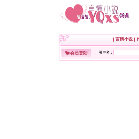
|
言情小说
|
会员登陆