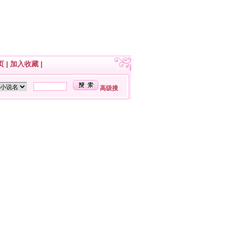
页
|
加入收藏
|
高级搜