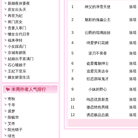
新婚夜休妻夜
1
神父的净雪天使
洛瑶
庶女出头天
再世为妃
2
魅影的傀儡公主
洛瑶
将门庶女
贵妻入寒门
3
公爵的琉璃娃娃
洛瑶
懒女古代日常
福来孕转
4
绮爱梦幻花婿
洛瑶
小女踩高门
京城有娇医
5
逆刃不畏香
洛瑶
姑娘出手富满门
6
盗爱魔魅绅士
洛瑶
石心哑娘子
王妃下堂乐
7
追爱完美达令
洛瑶
嫡女娇宠生活
8
狂恋原味鬼才
洛瑶
本周作者人气排行
9
小妹的野心
洛瑶
寄秋
10
纯恋优质新贵
洛瑶
千寻
11
傲恋绝色男模
洛瑶
裘梦
12
诱恋极品总裁
洛瑶
陈毓华
艾佟
阳光晴子
绿光