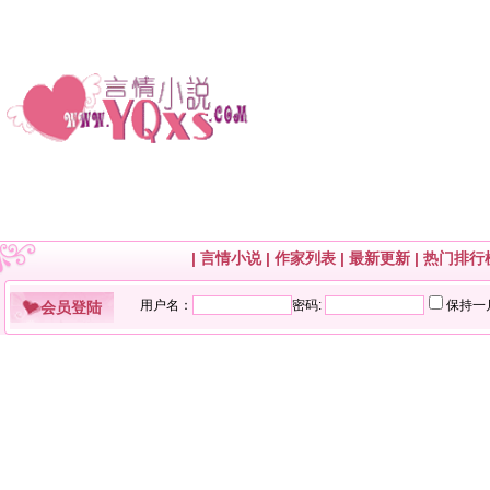
|
言情小说
|
作家列表
|
最新更新
|
热门排行
会员登陆