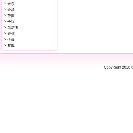
米乐
金晶
莳萝
子纹
黑洁明
香弥
伍薇
黎孅
CopyRight 2010 