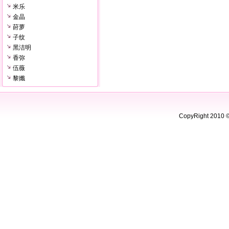
米乐
金晶
莳萝
子纹
黑洁明
香弥
伍薇
黎孅
CopyRight 2010 