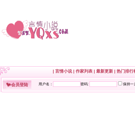
|
言情小说
|
作家列表
|
最新更新
|
热门排行
会员登陆