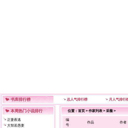
书库排行榜
总人气排行榜
月人气排行
本周热门小说排行
位置：
首页
>
作家列表
>
采薇
>
正妻夜逃
编
作品
作者
号
大智若愚妻