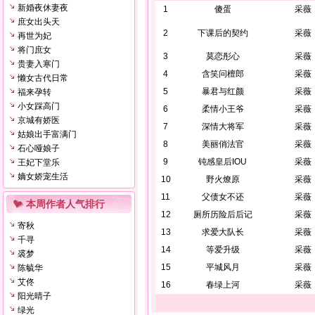
新婚夜休妻夜
1
傻蛋
采薇
庶女出头天
2
下课后的契约
采薇
再世为妃
将门庶女
3
莫恋彤心
采薇
贵妻入寒门
4
含笑问檀郎
采薇
懒女古代日常
5
暴君与红颜
采薇
福来孕转
小女踩高门
6
柔情小王爷
采薇
京城有娇医
7
深情大将军
采薇
姑娘出手富满门
8
美丽俏法官
采薇
石心哑娘子
9
钝感皇后IOU
采薇
王妃下堂乐
嫡女娇宠生活
10
野火燎原
采薇
11
父债女不还
采薇
本周作者人气排行
12
厕所历险后后记
采薇
寄秋
13
求爱大队长
采薇
千寻
14
等爱升级
采薇
裘梦
15
平城风月
采薇
陈毓华
艾佟
16
春绿上河
采薇
阳光晴子
绿光