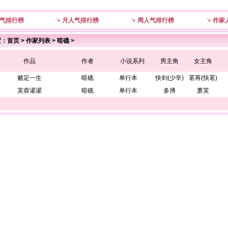
气排行榜
月人气排行榜
周人气排行榜
作家
置：
首页
>
作家列表
>
暗礁
>
作品
作者
小说系列
男主角
女主角
赌定一生
暗礁
单行本
快剑(少辛)
茗苒(快茗)
芙蓉濯濯
暗礁
单行本
多博
萧芙