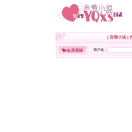
|
言情小说
|
会员登陆