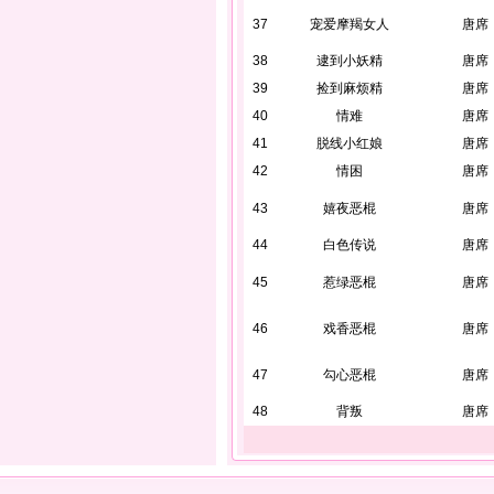
37
宠爱摩羯女人
唐席
38
逮到小妖精
唐席
39
捡到麻烦精
唐席
40
情难
唐席
41
脱线小红娘
唐席
42
情困
唐席
43
嬉夜恶棍
唐席
44
白色传说
唐席
45
惹绿恶棍
唐席
46
戏香恶棍
唐席
47
勾心恶棍
唐席
48
背叛
唐席