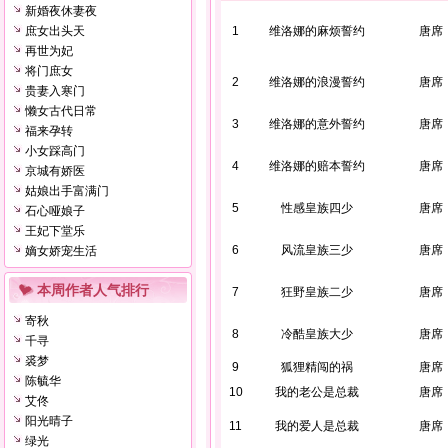
新婚夜休妻夜
庶女出头天
1
维洛娜的麻烦誓约
唐席
再世为妃
将门庶女
2
维洛娜的浪漫誓约
唐席
贵妻入寒门
懒女古代日常
3
维洛娜的意外誓约
唐席
福来孕转
小女踩高门
4
维洛娜的赔本誓约
唐席
京城有娇医
姑娘出手富满门
5
性感皇族四少
唐席
石心哑娘子
王妃下堂乐
6
风流皇族三少
唐席
嫡女娇宠生活
本周作者人气排行
7
狂野皇族二少
唐席
寄秋
8
冷酷皇族大少
唐席
千寻
裘梦
9
狐狸精闯的祸
唐席
陈毓华
10
我的老公是总裁
唐席
艾佟
阳光晴子
11
我的爱人是总裁
唐席
绿光