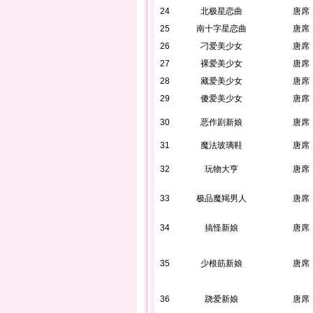
24
北极星恋曲
唐席
25
南十字星恋曲
唐席
26
刁爱美少女
唐席
27
裸爱美少女
唐席
28
藏爱美少女
唐席
29
傻爱美少女
唐席
30
恶作剧新娘
唐席
31
魔法玻璃鞋
唐席
32
玩物大亨
唐席
33
极品魔羯男人
唐席
34
搞怪新娘
唐席
35
少根筋新娘
唐席
36
跷爱新娘
唐席