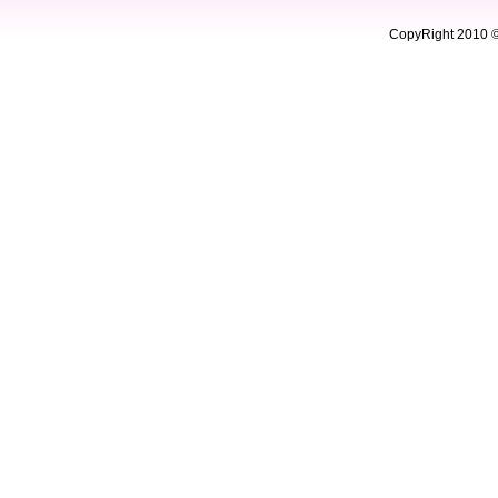
CopyRight 2010 