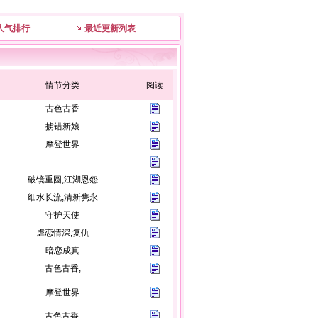
人气排行
最近更新列表
情节分类
阅读
古色古香
掳错新娘
摩登世界
破镜重圆,江湖恩怨
细水长流,清新隽永
守护天使
虐恋情深,复仇
暗恋成真
古色古香,
摩登世界
古色古香,