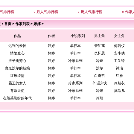
气排行榜
月人气排行榜
周人气排行榜
作家
置：
首页
>
作家列表
>
婷婷
>
作品
作者
小说系列
男主角
女主角
迟到的爱神
婷婷
单行本
管知离
傅若仪
情陷魔心
婷婷
单行本
仇怀恩
安小璃
浪子擒芳心
婷婷
冷家系列
冷奇
卫又绮
魔鬼沙尔的新娘
婷婷
单行本
沙尔
钟瑞
红雁绮情
婷婷
单行本
白奇哲
红雁
霸王的女人
婷婷
冷家系列
辛.渥尔夫
冷魅衣
背叛天使
婷婷
冷家系列
冷焰
莫晶儿
在落英缤纷的年代
婷婷
单行本
冷翔