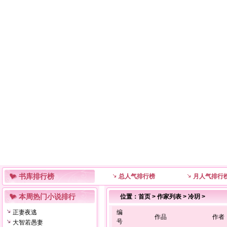
书库排行榜
总人气排行榜
月人气排行
本周热门小说排行
位置：
首页
>
作家列表
>
冷玥
>
正妻夜逃
编
作品
作者
号
大智若愚妻