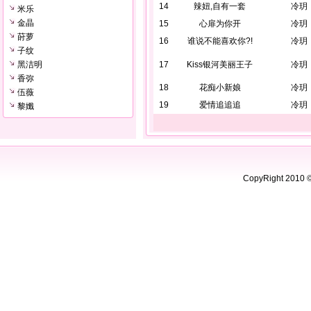
14
辣妞,自有一套
冷玥
米乐
金晶
15
心扉为你开
冷玥
莳萝
16
谁说不能喜欢你?!
冷玥
子纹
黑洁明
17
Kiss银河美丽王子
冷玥
香弥
18
花痴小新娘
冷玥
伍薇
19
爱情追追追
冷玥
黎孅
CopyRight 2010 