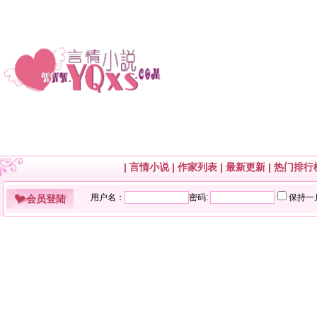
|
言情小说
|
作家列表
|
最新更新
|
热门排行
会员登陆