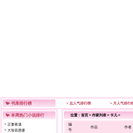
书库排行榜
总人气排行榜
月人气排行
本周热门小说排行
位置：
首页
>
作家列表
>
卡儿
>
正妻夜逃
编
作品
作者
号
大智若愚妻