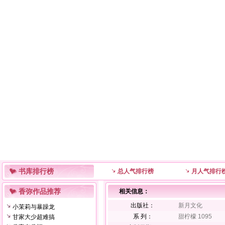
书库排行榜
总人气排行榜
月人气排行
香弥作品推荐
相关信息：
出版社：
新月文化
小茉莉与暴躁龙
系 列：
甜柠檬 1095
甘家大少超难搞