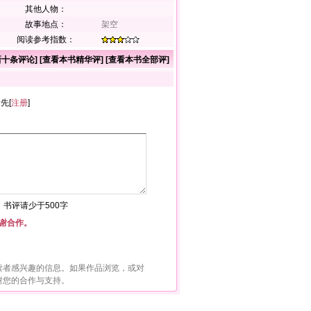
其他人物：
故事地点：
架空
阅读参考指数：
新十条评论
] [
查看本书精华评
] [
查看本书全部评
]
者先[
注册
]
符，书评请少于500字
谢合作。
读者感兴趣的信息。如果作品浏览，或对
谢您的合作与支持。