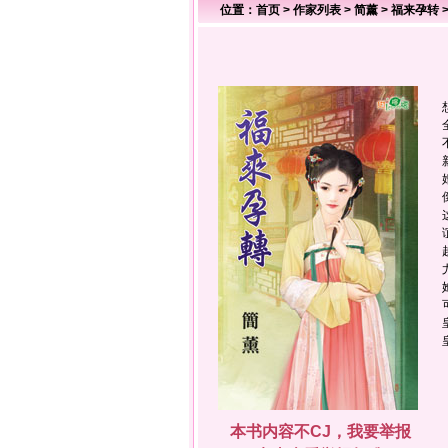
位置：
首页
>
作家列表
>
简薰
>
福来孕转
>
本书内容不CJ，我要举报