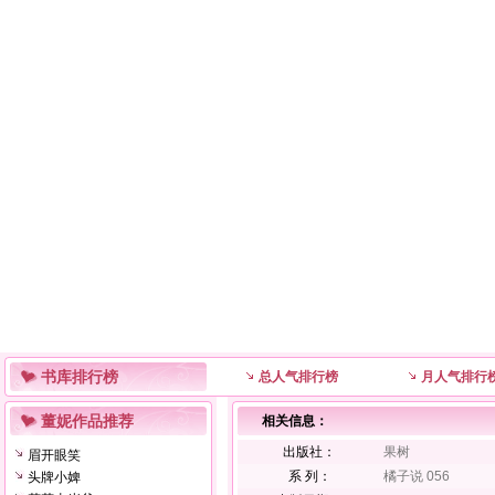
书库排行榜
总人气排行榜
月人气排行
董妮作品推荐
相关信息：
出版社：
果树
眉开眼笑
系 列：
橘子说 056
头牌小婢