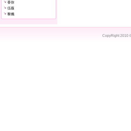
香弥
伍薇
黎孅
CopyRight 2010 