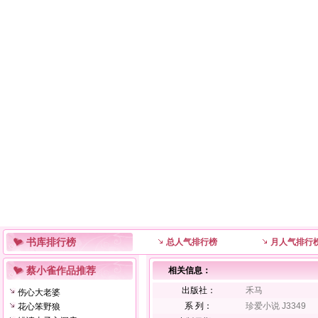
书库排行榜
总人气排行榜
月人气排行
蔡小雀作品推荐
相关信息：
出版社：
禾马
伤心大老婆
系 列：
珍爱小说 J3349
花心笨野狼