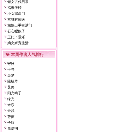
懒女古代日常
福来孕转
小女踩高门
京城有娇医
姑娘出手富满门
石心哑娘子
王妃下堂乐
嫡女娇宠生活
本周作者人气排行
寄秋
千寻
裘梦
陈毓华
艾佟
阳光晴子
绿光
米乐
金晶
莳萝
子纹
黑洁明