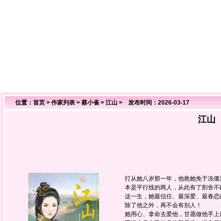
位置：
首页
>
作家列表
>
蔡小雀
>
江山
> 发布时间：2026-03-17
江山
打从她八岁那一年，他救她免于冻僵
本是平行线的两人，从此有了割舍不
这一生，她最信任、最深爱、最眷恋
除了他之外，再不会有别人！
她用心、拿命去爱他，甘愿做他手上