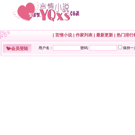
|
言情小说
|
作家列表
|
最新更新
|
热门排行
会员登陆