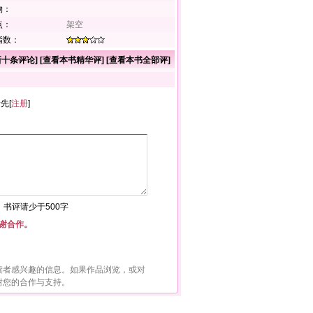
物：
点：
架空
指数：
新十条评论
] [
查看本书精华评
] [
查看本书全部评
]
者先[
注册
]
符，书评请少于500字
谢合作。
读者感兴趣的信息。如果作品浏览，或对
谢您的合作与支持。