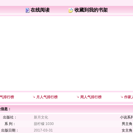
在线阅读
收藏到我的书架
气排行榜
月人气排行榜
周人气排行榜
作家
关信息：
出版社：
新月文化
小说系
系 列：
甜柠檬 1030
男主角
出版日期：
2017-03-31
女主角