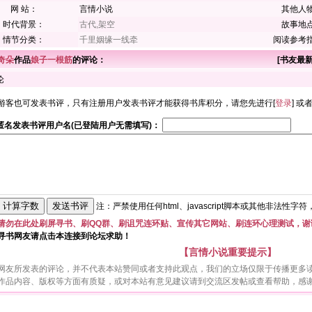
网 站：
言情小说
其他人
时代背景：
古代,架空
故事地
情节分类：
千里姻缘一线牵
阅读参考
奇朵
作品
娘子一根筋
的评论：
[
书友最
论
游客也可发表书评，只有注册用户发表书评才能获得书库积分，请您先进行[
登录
] 或
匿名发表书评用户名(已登陆用户无需填写)：
注：严禁使用任何html、javascript脚本或其他非法性字
请勿在此处刷屏寻书、刷QQ群、刷诅咒连环贴、宣传其它网站、刷连环心理测试，谢
寻书网友请点击本连接到论坛求助！
【言情小说重要提示】
网友所发表的评论，并不代表本站赞同或者支持此观点，我们的立场仅限于传播更多
作品内容、版权等方面有质疑，或对本站有意见建议请到交流区发帖或查看帮助，感