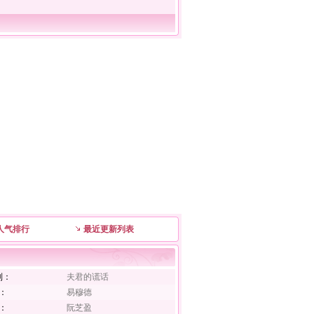
人气排行
最近更新列表
列：
夫君的谎话
：
易穆德
：
阮芝盈