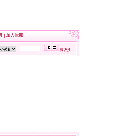
页
|
加入收藏
|
高级搜