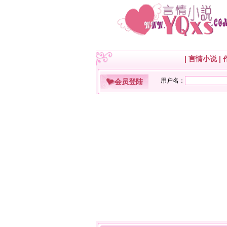
|
言情小说
|
会员登陆