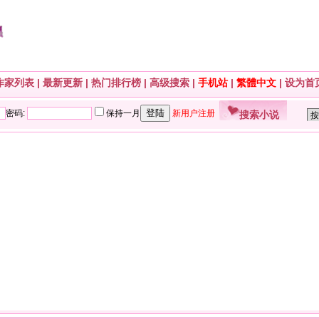
作家列表
|
最新更新
|
热门排行榜
|
高级搜索
|
手机站
|
繁體中文
|
设为首
搜索小说