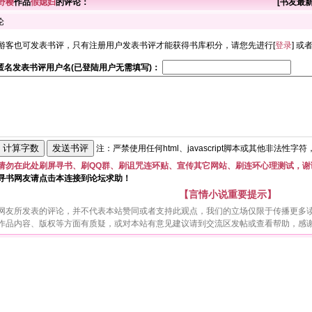
野樱
作品
假媳妇
的评论：
[
书友最
论
游客也可发表书评，只有注册用户发表书评才能获得书库积分，请您先进行[
登录
] 或
匿名发表书评用户名(已登陆用户无需填写)：
注：严禁使用任何html、javascript脚本或其他非法性字
请勿在此处刷屏寻书、刷QQ群、刷诅咒连环贴、宣传其它网站、刷连环心理测试，谢
寻书网友请点击本连接到论坛求助！
【言情小说重要提示】
网友所发表的评论，并不代表本站赞同或者支持此观点，我们的立场仅限于传播更多
作品内容、版权等方面有质疑，或对本站有意见建议请到交流区发帖或查看帮助，感