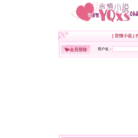
|
言情小说
|
会员登陆