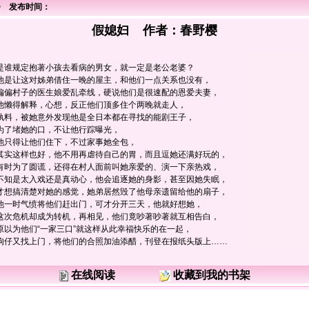
> 发布时间：
假媳妇 作者：
春野樱
是谁规定抱著小孩去看病的男女，就一定是老公老婆？
他是让这对姊弟借住一晚的屋主，和他们一点关系也没有，
偏偏村子的医生娘爱乱牵线，硬说他们是很速配的恩爱夫妻，
他懒得解释，心想，反正他们顶多住个两晚就走人，
孰料，被她意外发现他是全日本都在寻找的能剧王子，
为了堵她的口，不让他行踪曝光，
他只得让他们住下，不过家事她全包，
其实这样也好，他不用再虐待自己的胃，而且逗她还满好玩的，
有时为了圆谎，还得在村人面前叫她亲爱的、演一下亲热戏，
不知是太入戏还是真动心，他会追逐她的身影，甚至因她失眠，
才想搞清楚对她的感觉，她弟居然毁了他母亲遗留给他的扇子，
他一时气愤将他们赶出门，可才分开三天，他就好想她，
这次危机却成为转机，再相见，他们竟吵著吵著就互相告白，
原以为他们“一家三口”就这样从此幸福快乐的在一起，
狗仔又找上门，将他们的合照加油添醋，刊登在报纸头版上……
在线阅读
收藏到我的书架