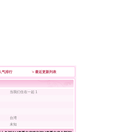
人气排行
最近更新列表
当我们住在一起 1
台湾
未知