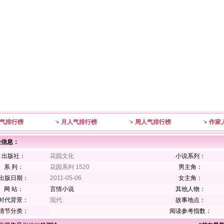
气排行榜
月人气排行榜
周人气排行榜
作家
关信息：
出版社：
花园文化
小说系列：
系 列：
花园系列 1520
男主角：
出版日期：
2011-05-06
女主角：
网 站：
言情小说
其他人物：
时代背景：
现代
故事地点：
情节分类：
阅读参考指数：