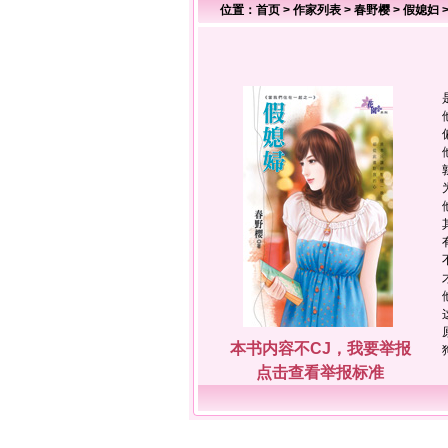
位置：
首页
>
作家列表
>
春野樱
>
假媳妇
本书内容不CJ，我要举报
点击查看举报标准