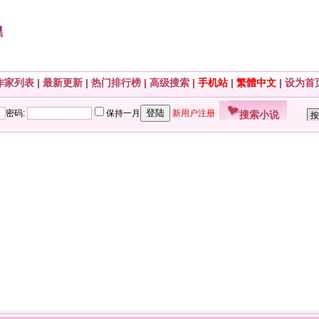
作家列表
|
最新更新
|
热门排行榜
|
高级搜索
|
手机站
|
繁體中文
|
设为首
搜索小说