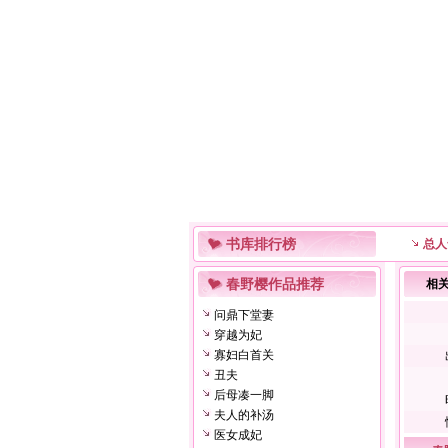
书库排行榜
总人
春野樱作品推荐
相
问鼎下堂妻
穿越为妃
寡妇白首关
丑夫
后母凑一脚
夫人的补汤
医女成妃