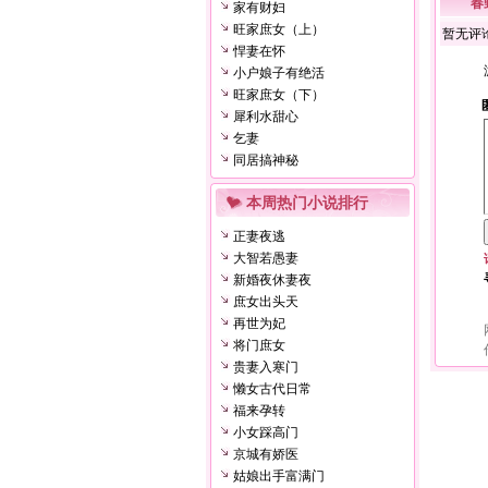
春
家有财妇
旺家庶女（上）
暂无评
悍妻在怀
小户娘子有绝活
旺家庶女（下）
犀利水甜心
乞妻
同居搞神秘
本周热门小说排行
正妻夜逃
大智若愚妻
新婚夜休妻夜
庶女出头天
再世为妃
将门庶女
贵妻入寒门
懒女古代日常
福来孕转
小女踩高门
京城有娇医
姑娘出手富满门