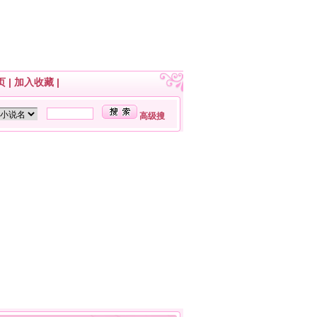
页
|
加入收藏
|
高级搜