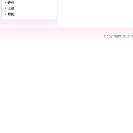
香弥
伍薇
黎孅
CopyRight 2010 