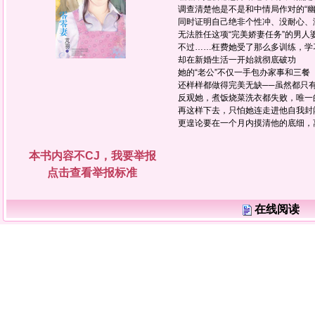
调查清楚他是不是和中情局作对的“幽
同时证明自己绝非个性冲、没耐心、
无法胜任这项“完美娇妻任务”的男人
不过……枉费她受了那么多训练，学
却在新婚生活一开始就彻底破功
她的“老公”不仅一手包办家事和三餐
还样样都做得完美无缺──虽然都只
反观她，煮饭烧菜洗衣都失败，唯一
再这样下去，只怕她连走进他自我封
更遑论要在一个月内摸清他的底细，
本书内容不CJ，我要举报
点击查看举报标准
在线阅读