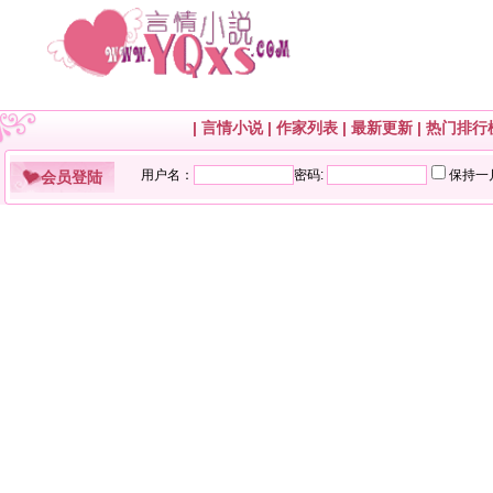
|
言情小说
|
作家列表
|
最新更新
|
热门排行
会员登陆