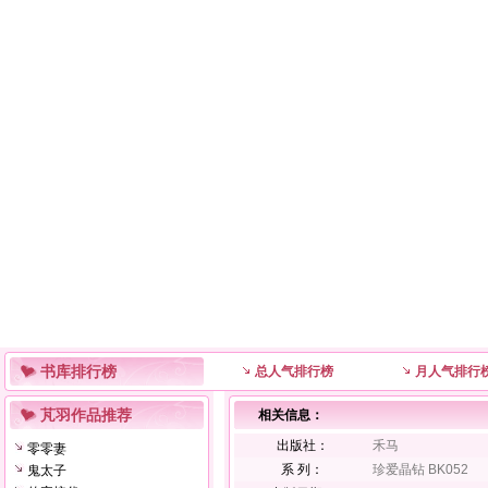
书库排行榜
总人气排行榜
月人气排行
芃羽作品推荐
相关信息：
出版社：
禾马
零零妻
系 列：
珍爱晶钻 BK052
鬼太子