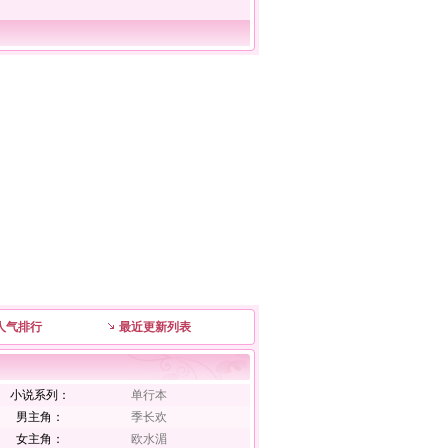
人气排行
最近更新列表
小说系列：
单行本
男主角：
季长欢
女主角：
欧水湄