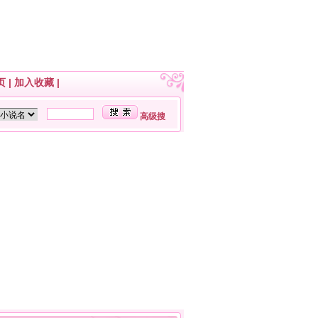
页
|
加入收藏
|
高级搜