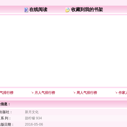
在线阅读
收藏到我的书架
气排行榜
月人气排行榜
周人气排行榜
作家
关信息：
出版社：
新月文化
系 列：
甜柠檬 934
出版日期：
2016-05-06