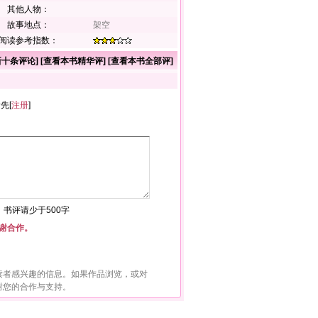
其他人物：
故事地点：
架空
阅读参考指数：
新十条评论
] [
查看本书精华评
] [
查看本书全部评
]
者先[
注册
]
符，书评请少于500字
谢合作。
读者感兴趣的信息。如果作品浏览，或对
谢您的合作与支持。