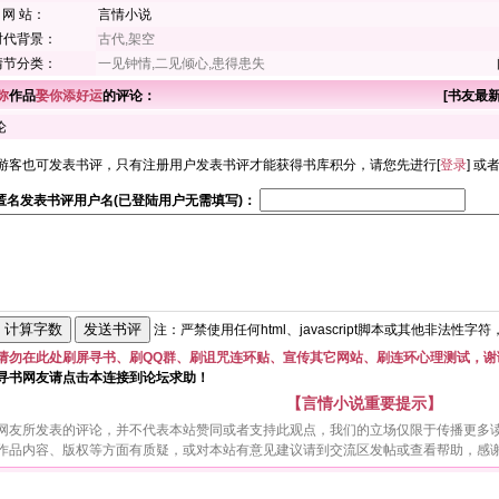
网 站：
言情小说
时代背景：
古代,架空
情节分类：
一见钟情,二见倾心,患得患失
弥
作品
娶你添好运
的评论：
[
书友最
论
游客也可发表书评，只有注册用户发表书评才能获得书库积分，请您先进行[
登录
] 或
匿名发表书评用户名(已登陆用户无需填写)：
注：严禁使用任何html、javascript脚本或其他非法性字
请勿在此处刷屏寻书、刷QQ群、刷诅咒连环贴、宣传其它网站、刷连环心理测试，谢
寻书网友请点击本连接到论坛求助！
【言情小说重要提示】
网友所发表的评论，并不代表本站赞同或者支持此观点，我们的立场仅限于传播更多
作品内容、版权等方面有质疑，或对本站有意见建议请到交流区发帖或查看帮助，感