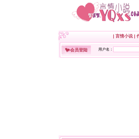
|
言情小说
|
会员登陆