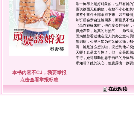
唯一称得上是好对象的，也只有她的
虽说铁面无私的他，在她不小心把机
将整个事件全部承担下来，甚至破例
加班后会亲自送她回家，而且从不怪
（虽然她醒来时，他态度会怪怪的，
但她发誓，她真的对煞气……帅气逼
因为她曾看过他在无人的办公室与男性
想到这，心里不知为何又酸又痛，却
呃，她是这么想的啦，没想到他却突
天哪！真是太可怜了，他一定是因顾
不行，她得帮助他忠于自己的身体与
哪知听了她的决心，他竟露出一副要
本书内容不CJ，我要举报
点击查看举报标准
在线阅读