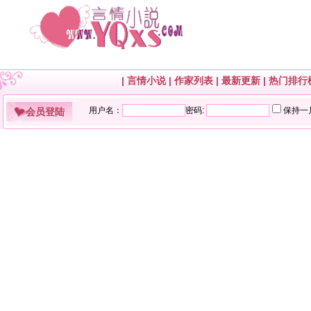
|
言情小说
|
作家列表
|
最新更新
|
热门排行
会员登陆