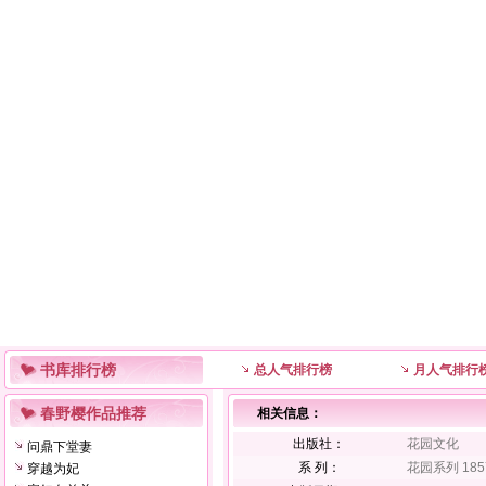
书库排行榜
总人气排行榜
月人气排行
春野樱作品推荐
相关信息：
出版社：
花园文化
问鼎下堂妻
系 列：
花园系列 185
穿越为妃