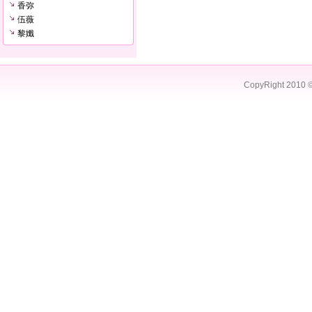
香弥
伍薇
黎孅
CopyRight 2010 